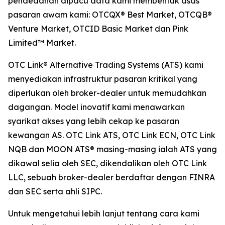
pendedahan dipacu data kami membentuk asas
pasaran awam kami: OTCQX® Best Market, OTCQB®
Venture Market, OTCID Basic Market dan Pink
Limited™ Market.
OTC Link® Alternative Trading Systems (ATS) kami
menyediakan infrastruktur pasaran kritikal yang
diperlukan oleh broker-dealer untuk memudahkan
dagangan. Model inovatif kami menawarkan
syarikat akses yang lebih cekap ke pasaran
kewangan AS. OTC Link ATS, OTC Link ECN, OTC Link
NQB dan MOON ATS® masing-masing ialah ATS yang
dikawal selia oleh SEC, dikendalikan oleh OTC Link
LLC, sebuah broker-dealer berdaftar dengan FINRA
dan SEC serta ahli SIPC.
Untuk mengetahui lebih lanjut tentang cara kami