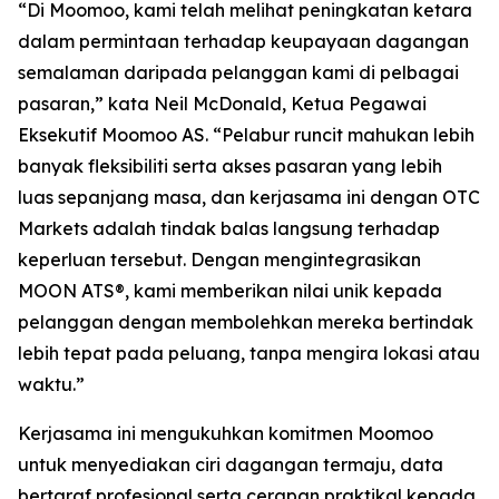
“Di Moomoo, kami telah melihat peningkatan ketara
dalam permintaan terhadap keupayaan dagangan
semalaman daripada pelanggan kami di pelbagai
pasaran,” kata Neil McDonald, Ketua Pegawai
Eksekutif Moomoo AS. “Pelabur runcit mahukan lebih
banyak fleksibiliti serta akses pasaran yang lebih
luas sepanjang masa, dan kerjasama ini dengan OTC
Markets adalah tindak balas langsung terhadap
keperluan tersebut. Dengan mengintegrasikan
MOON ATS®, kami memberikan nilai unik kepada
pelanggan dengan membolehkan mereka bertindak
lebih tepat pada peluang, tanpa mengira lokasi atau
waktu.”
Kerjasama ini mengukuhkan komitmen Moomoo
untuk menyediakan ciri dagangan termaju, data
bertaraf profesional serta cerapan praktikal kepada