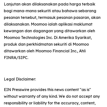
Lanjutan akan dilaksanakan pada harga terbaik
bagi mana-mana sekuriti atau bahawa sebarang
pesanan tersebut, termasuk pesanan pasaran, akan
dilaksanakan. Moomoo ialah aplikasi maklumat
kewangan dan dagangan yang ditawarkan oleh
Moomoo Technologies Inc. Di Amerika Syarikat,
produk dan perkhidmatan sekuriti di Moomoo
ditawarkan oleh Moomoo Financial Inc., Ahli
FINRA/SIPC.
Legal Disclaimer:
EIN Presswire provides this news content "as is"
without warranty of any kind. We do not accept any
responsibility or liability for the accuracy, content,