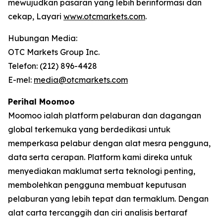
mewujudkan pasaran yang lebih berinformasi dan
cekap, Layari
www.otcmarkets.com
.
Hubungan Media:
OTC Markets Group Inc.
Telefon: (212) 896-4428
E-mel:
media@otcmarkets.com
Perihal Moomoo
Moomoo ialah platform pelaburan dan dagangan
global terkemuka yang berdedikasi untuk
memperkasa pelabur dengan alat mesra pengguna,
data serta cerapan. Platform kami direka untuk
menyediakan maklumat serta teknologi penting,
membolehkan pengguna membuat keputusan
pelaburan yang lebih tepat dan termaklum. Dengan
alat carta tercanggih dan ciri analisis bertaraf