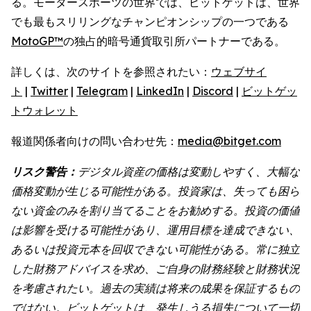
る。モータースポーツの世界では、ビットゲットは、世界
でも最もスリリングなチャンピオンシップの一つである
MotoGP™
の独占的暗号通貨取引所パートナーである。
詳しくは、次のサイトを参照されたい：
ウェブサイ
ト
|
Twitter
|
Telegram
|
LinkedIn
|
Discord
|
ビットゲッ
トウォレット
報道関係者向けの問い合わせ先：
media@bitget.com
リスク警告：
デジタル資産の価格は変動しやすく、大幅な
価格変動が生じる可能性がある。投資家は、失っても困ら
ない資金のみを割り当てることをお勧めする。投資の価値
は影響を受ける可能性があり、運用目標を達成できない、
あるいは投資元本を回収できない可能性がある。常に独立
した財務アドバイスを求め、ご自身の財務経験と財務状況
を考慮されたい。過去の実績は将来の成果を保証するもの
ではない。ビットゲットは、発生しうる損失について一切