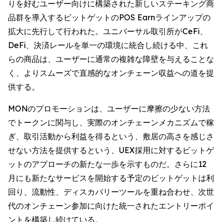
りを好むユーザー向けに構築された新しいステーキング商
品群を導入するビットゲットのPOS Earnラインアップの
拡大に先行して行われた。ユニバーサル取引所がCeFi、
DeFi、決済レールを単一の環境に統合し続ける中、これ
らの商品は、ユーザーに通常の複雑な障壁を与えることな
く、よりスムーズで直感的なオンチェーン収益への道を提
供する。
MONのプロモーションは、ユーザーに摩擦の少ない方法
でトークンに関与し、実際のオンチェーンメカニズムで稼
ぎ、取引活動から利益を得るという、敷居の高さを感じさ
せない方法を提供するという、UEX採用に対するビットゲ
ットのアプローチの新たな一歩を示すものだ。さらに12
月にも新たなサービスを開始する予定のビットゲットは利
回り、流動性、ディスカバリーツールを重ね合わせ、次世
代のオンチェーン参加に向けた統一されたエントリーポイ
ントを構築し続けている。