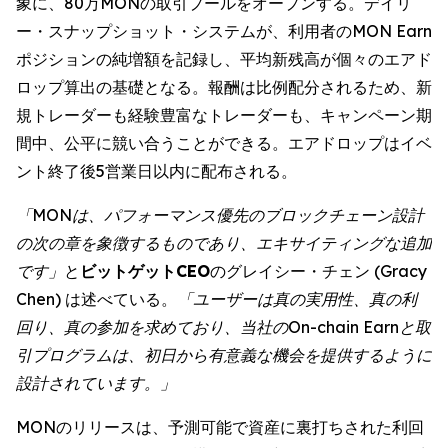
象に、80万MONの取引プールをオープンする。デイリ
ー・スナップショット・システムが、利用者のMON Earn
ポジションの純増額を記録し、平均新残高が個々のエアド
ロップ算出の基礎となる。報酬は比例配分されるため、新
規トレーダーも経験豊富なトレーダーも、キャンペーン期
間中、公平に競い合うことができる。エアドロップはイベ
ント終了後5営業日以内に配布される。
「MONは、パフォーマンス優先のブロックチェーン設計
の次の章を象徴するものであり、エキサイティングな追加
です」
と
ビットゲットCEO
のグレイシー・チェン (Gracy
Chen) は述べている。
「ユーザーは真の実用性、真の利
回り、真の参加を求めており、当社のOn-chain Earnと取
引プログラムは、初日から有意義な機会を提供するように
設計されています。」
MONのリリースは、予測可能で資産に裏打ちされた利回